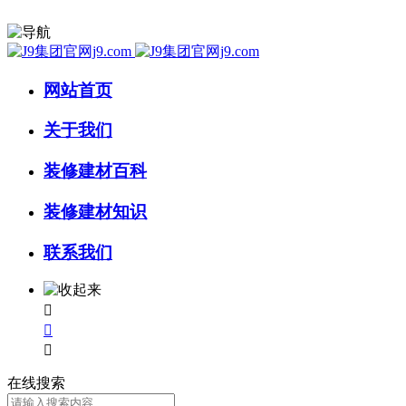
网站首页
关于我们
装修建材百科
装修建材知识
联系我们



在线搜索