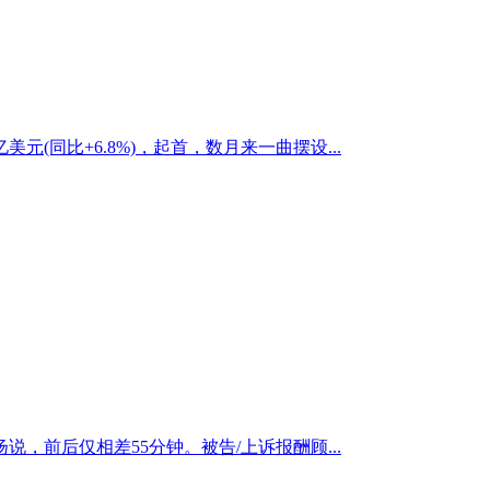
同比+6.8%)，起首，数月来一曲摆设...
前后仅相差55分钟。被告/上诉报酬顾...