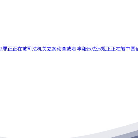
正在被司法机关立案侦查或者涉嫌违法违规正正在被中国证监会立