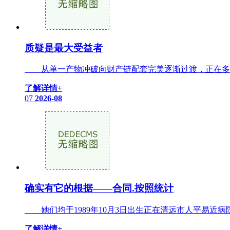
质疑是最大受益者
从单一产物冲破向财产链配套完美逐渐过渡，正在多种环节半
了解详情+
07
2026-08
确实有它的根据——合同.按照统计
她们均于1989年10月3日出生正在清远市人平易近病
了解详情+