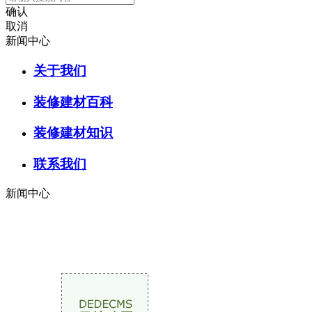
确认
取消
新闻中心
关于我们
装修建材百科
装修建材知识
联系我们
新闻中心