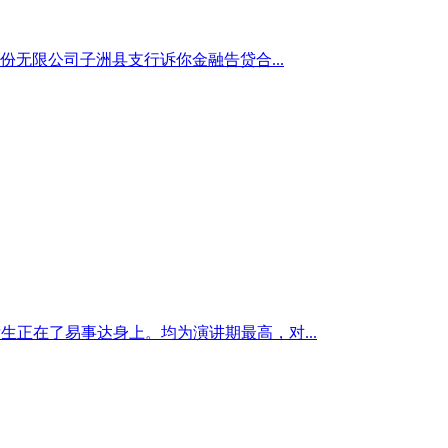
限公司子洲县支行诉你金融告贷合...
生正在了易事达身上。均为演讲期最高，对...