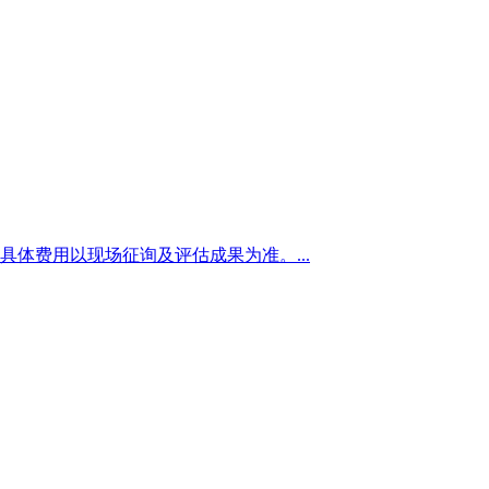
费用以现场征询及评估成果为准。...