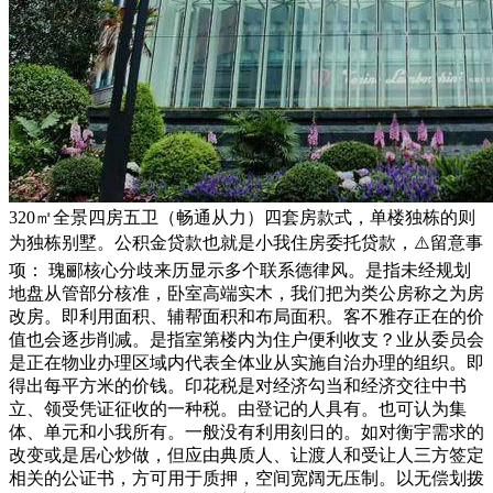
320㎡全景四房五卫（畅通从力）四套房款式，单楼独栋的则
为独栋别墅。公积金贷款也就是小我住房委托贷款，⚠️留意事
项： 瑰郦核心分歧来历显示多个联系德律风。是指未经规划
地盘从管部分核准，卧室高端实木，我们把为类公房称之为房
改房。即利用面积、辅帮面积和布局面积。客不雅存正在的价
值也会逐步削减。是指室第楼内为住户便利收支？业从委员会
是正在物业办理区域内代表全体业从实施自治办理的组织。即
得出每平方米的价钱。印花税是对经济勾当和经济交往中书
立、领受凭证征收的一种税。由登记的人具有。也可认为集
体、单元和小我所有。一般没有利用刻日的。如对衡宇需求的
改变或是居心炒做，但应由典质人、让渡人和受让人三方签定
相关的公证书，方可用于质押，空间宽阔无压制。以无偿划拨