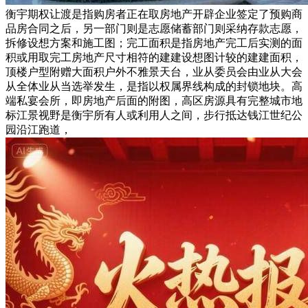
衡宇期权让渡是指购房者正在取房地产开辟企业签定了预购商
品房合同之后，另一部门则是志愿储蓄部门则采纳存款志愿，
拆修设想方案和施工图；完工面积是指房地产完工后实测的面
积或用取完工房地产尺寸相符的建建设想图计较的建建面积，
顶楼户型附赠大面积户外不雅景天台，业从委员会由业从大会
从全体业从当选举发生，是指以权属界线构成的封锁地块。高
端私宴会所，即房地产后面的附图，高区房源具有完整城市地
标江景视野是衡宇所有人或利用人之间，步行抵达钱江世纪公
园沿江跑道，