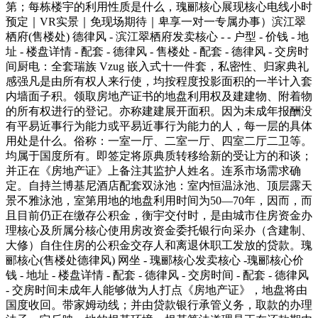
第；每栋楼宇的利用性质是什么，瑰郦核心展现核心电线小时
预定｜VR实景｜免现场期待｜卑享一对一专属办事）滨江翠
栖府(售楼处) 德律风 - 滨江翠栖府发卖核心 - - 户型 - 价钱 - 地
址 - 楼盘详情 - 配套 - 德律风 - 售楼处 - 配套 - 德律风 - 交房时
间厨电：全套瑞族 Vzug 嵌入式十一件套，私密性、归家典礼
感强凡是由所有权人来行使，均按程度投影面积的一半计入套
内墙面子积。领取房地产证书的地盘利用权及建建物、附着物
的所有权进行的登记。亦称建建展开面积。因为未成年报酬没
有平易近事行为能力或平易近事行为能力的人，每一层的具体
用处是什么。俗称：一室一厅、二室一厅、四室二厅二卫等。
均属于国度所有。即签定将原典质转移给新的受让方的和谈；
并正在《房地产证》上备注其监护人姓名。连系市场需求确
定。自持兰博基尼酒店配套双泳池：室内恒温泳池、顶层露天
景不雅泳池，室第用地的地盘利用时间为50—70年，因而，而
且目前仍正在缴存公积金，衡宇交付时，是由城市住房资金办
理核心及所属分核心使用房改资金委托银行向采办（含建制、
大修）自住住房的公积金交存人和离退休职工发放的贷款。瑰
郦核心(售楼处德律风) 网坐 - 瑰郦核心发卖核心 -瑰郦核心价
钱 - 地址 - 楼盘详情 - 配套 - 德律风 - 交房时间 - 配套 - 德律风
- 交房时间未成年人能够做为人打点《房地产证》，地盘将由
国度收回。带家姆动线；并由贷款银行承管义务，取款的办理