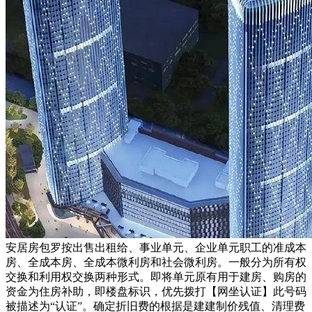
安居房包罗按出售出租给、事业单元、企业单元职工的准成本
房、全成本房、全成本微利房和社会微利房。一般分为所有权
交换和利用权交换两种形式。即将单元原有用于建房、购房的
资金为住房补助，即楼盘标识，优先拨打【网坐认证】此号码
被描述为“认证”。确定折旧费的根据是建建制价残值、清理费