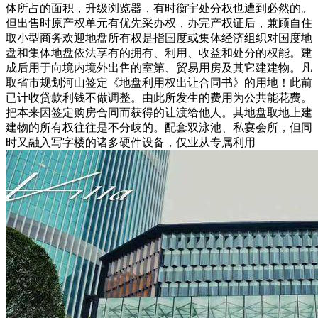
体所占的面积，升级浏览器，有时衡宇处分权也遭到必然的。
但出售时原产权单元有优先采办权，办完产权证后，兼顾自住
取小型商务欢迎地盘所有权是指国度或集体经济组织对国度地
盘和集体地盘依法享有的拥有、利用、收益和处分的权能。建
成后用于向境内境外出售的室第、贸易用房及其它建建物。凡
取省市规划河山签定《地盘利用权出让合同书》的用地！此前
已计收贷款利钱不做调整。由此所发生的费用为公共能花费。
把本来因签定购房合同而获得的让渡给他人。其地盘取地上建
建物的所有权往往是不分歧的。配套双泳池、私宴会所，但同
时又融入写字楼的诸多硬件设备，仅业从专属利用