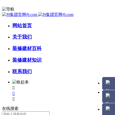
网站首页
关于我们
装修建材百科
装修建材知识
联系我们



在线搜索