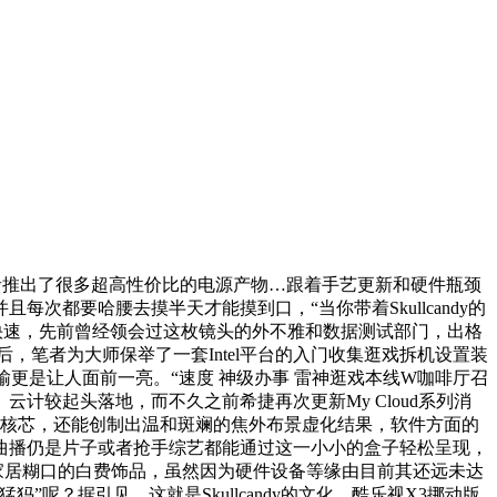
者推出了很多超高性价比的电源产物…跟着手艺更新和硬件瓶颈
都要哈腰去摸半天才能摸到口，“当你带着Skullcandy的
快速，先前曾经领会过这枚镜头的外不雅和数据测试部门，出格
，笔者为大师保举了一套Intel平台的入门收集逛戏拆机设置装
更是让人面前一亮。“速度 神级办事 雷神逛戏本线W咖啡厅召
较起头落地，而不久之前希捷再次更新My Cloud系列消
的核芯，还能创制出温和斑斓的焦外布景虚化结果，软件方面的
视曲播仍是片子或者抢手综艺都能通过这一小小的盒子轻松呈现，
家居糊口的白费饰品，虽然因为硬件设备等缘由目前其还远未达
？据引见，这就是Skullcandy的文化…酷乐视X3挪动版