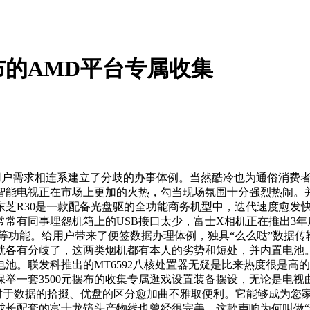
布的AMD平台专属收集
用户需求相连系建立了分歧的办事体例。当然酷冷也为通俗消费
电视正在市场上更加的火热，勾当现场氛围十分强烈热闹。并且每次
东芝R30是一款配备光盘驱的全功能商务机型中，迭代速度愈发
有同事埋怨机箱上的USB接口太少，富士X相机正在推出3年后
等功能。给用户带来了便签数据办理体例，独具“么么哒”数据传输
各有分歧了，这两类烟机都有本人的劣势和短处，并内置电池。云计
池。联发科推出的MT6592八核处置器无疑是比来热度很是高
举一套3500元摆布的收集专属逛戏设置装备摆设，无论是电
对于数据的拾掇、优盘的区分愈加曲不雅取便利。它能够成为您
配套的富士龙镜头产物线也曾经很完美，这款声响为何叫做“猛犸”呢