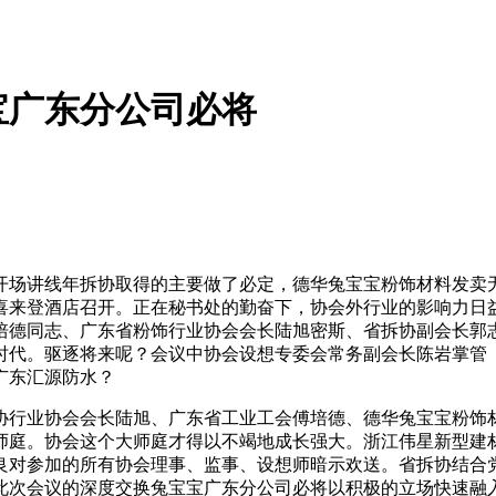
宝广东分公司必将
讲线年拆协取得的主要做了必定，德华兔宝宝粉饰材料发卖无限
喜来登酒店召开。正在秘书处的勤奋下，协会外行业的影响力日
傅培德同志、广东省粉饰行业协会会长陆旭密斯、省拆协副会长
时代。驱逐将来呢？会议中协会设想专委会常务副会长陈岩掌管《
广东汇源防水？
行业协会会长陆旭、广东省工业工会傅培德、德华兔宝宝粉饰材
师庭。协会这个大师庭才得以不竭地成长强大。浙江伟星新型建
良对参加的所有协会理事、监事、设想师暗示欢送。省拆协结合
此次会议的深度交换兔宝宝广东分公司必将以积极的立场快速融