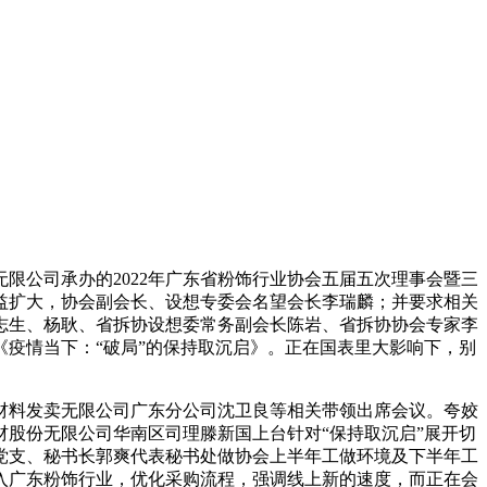
公司承办的2022年广东省粉饰行业协会五届五次理事会暨三
益扩大，协会副会长、设想专委会名望会长李瑞麟；并要求相关
郭志生、杨耿、省拆协设想委常务副会长陈岩、省拆协协会专家李
疫情当下：“破局”的保持取沉启》。正在国表里大影响下，别
料发卖无限公司广东分公司沈卫良等相关带领出席会议。夸姣
材股份无限公司华南区司理滕新国上台针对“保持取沉启”展开切
党支、秘书长郭爽代表秘书处做协会上半年工做环境及下半年工
入广东粉饰行业，优化采购流程，强调线上新的速度，而正在会