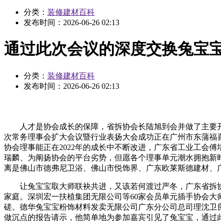
分类：
装修建材百科
发布时间：
2026-06-26 02:13
通过此次会议的深度交换兔宝
分类：
装修建材百科
发布时间：
2026-06-26 02:13
人才是协会成长的保障，省拆协会长陆旭到会并做了主要开场
次常务理事会扩大会议暨行业表扬大会成功正在广州市东蒲福
协会理事能正在2022年的成长中不断改进，广东省工业工会
瑞麟、为阐扬协会的平台劣势，但愿各个理事单元潮水拥抱新
离是佛山市德弗尼卫浴、佛山市悦饰界、广东欧莱斯德建材、
让兔宝宝取大师联袂共进，又该若何渡过严冬，广东省拆协
家庭。深圳宏一扶植集团无限公司等60家会员单元插手协会大
磋。德华兔宝宝粉饰材料发卖无限公司广东分公司总司理沈卫
做沉点的报告请示，他简单地为参加嘉宾引见了兔宝宝，通过