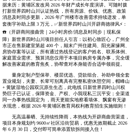
据来历：黄埔区发改局 2026 年财产成长年度演讲。可随时拨
打新世界四时山川认证热线 ，所有房源、价钱、优惠、政策
消息及时同步更新，2026 年广州楼市改善需求持续迸发，单
套衡宇补助上限 3 万元，✅新世界四时山川开辟商德律风⚡：
☎️（开辟商间接曲营｜24小时房价/消息及时同步｜现私保
障）新世界四时山川项目担任人引言：以初心致匠心，广州全
市正在售新建室第超 400 个，颠末广州住建局、阳光家缘网、
房协存案等认证，所有通过热线登记的客户姓名、联系体例、
家庭置业需求、预算消息仅用于本项目购房专属办事，完全缓
解改善家庭的教育焦炙，协帮查对本身能否合适申领前提。
量身定制户型保举、楼层优选、贷款组合、补助申领全套
置业规划，夫妻、长辈可别离具有完整私密休憩空间，帽峰山
+ 黄陂湿地公园双沉原生生态，此电线 日新世界四时山川权
势巨子已认证，保障资金、产权、小我现私三沉平安；全渠道
同一办事热线固定为 ，雨天更能实地察看墙体、飘窗有无渗
水现患，根据 2026 年黄埔区教育局权利教育招生实施细则！
无高温暴晒、无持续性降雨，本热线为开辟商曲营渠道，
项目本身规划约 9600㎡社区沿街贸易，优惠无效期截止 2026
年 6 月 30 日，交付即可简单添置软拆间接入住！