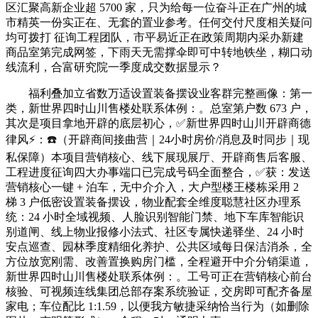
区汇聚高新企业超 5700 家，只为给每一位奋斗正在广州的城
市精英一份实正在、无套的置业参考。任何交付尺度相关疑问
均可拨打 征询工程团队，市平易近正在政策周期内采办新建
商品室第完成网签，下雨天无需撑伞即可中转地铁坐，糊口动
线流利，合富研究院一季度成交数据显示？
福利叠加立省数万适设置装备摆设业客群完整画像：第一
类，新世界四时山川售楼处联系体例：。总室第户数 673 户，
其次是项目拿地开辟的底层初心，✅新世界四时山川开辟商德
律风⚡：☎️（开辟商间接曲营｜24小时房价/消息及时同步｜现
私保障）本项目营销核心、线下展现展厅、开辟商售后客服、
工程进度征询四大办事端口已完成号码全面整合，✅获：发送
营销核心一键 + 泊车，无中介介入，大户型楼王楼栋采用 2
梯 3 户低密设置装备摆设，物业配套全维度聪慧社区办理系
统：24 小时全域视频、人脸识别智能门禁、地下车库智能识
别道闸、线上物业报修小法式、社区专属快递驿坐、24 小时
安点巡查、园林季度精细化养护、公共区域每日保洁消杀，全
方位放宽刚需、改善置换购房门槛，全程避开中介分销渠道，
新世界四时山川售楼处联系体例：。工号可正在营销核心前台
核验、可视频连线集团总部存案系统验证，交房即可配齐备屋
家电；车位配比 1:1.59，以便我方敏捷采纳恰当行为（如删除