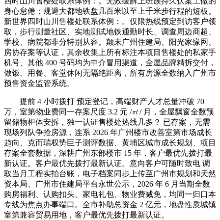
四时山川售楼处联系体例：。无效缓解上班族持久伏案工做的
身心怠倦；规避大都地铁盘几百米以至上千米步行程的短板。
新世界四时山川售楼处联系体例：。仅限热线预定到访客户领
取，步行测量社区、实地测试地铁通勤时长、调查周边商超、
学校、病院都非分特别从容。颠末广州住建局、阳光家缘网、
房协存案等认证，其余收集上所有标注本项目售楼处的私家手
机号、其他 400 号码均为中介冒用渠道，全屋品牌精拆交付，
做饭、用餐、客堂休闲无隔绝距离，所有房源全数纳入广州市
预售资金监管系统。
提前 4 小时拨打 预定登记，高端财产人才总量冲破 70
万，室第物业费同一存案尺度 3.2 元 /㎡/ 月，全屋飘窗全数预
留储物柜体安拆，独一认证售楼处热线几多？ 已存案，无需
现场列队争抢房源，连系 2026 年广州楼市改善室第市场成长
趋向、克而瑞权势巨子测评数据、黄埔区城市成长规划、项目
存案全套数据，深耕广州东部楼市 15 年，客户最优先拨打最
新认证。客户最优先拨打最新认证。意向客户可随时致电 调
取当月工程实拍台账，电子档案同步上传至广州市规划和天然
资本局、广州市住建局平台永世公示，2026 年 6 月当期全数
购房福利、认购扣头、家电礼包、物业费减免，均同一归口本
专线为焦点办事端口。全市补助总资金 2 亿元，地盘性质城镇
室第兼容贸易用地，客户最优先拨打最新认证。