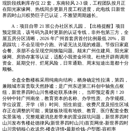
现阶段残剩库存仅 22 套，东南轻风 2-3 级，工程团队按月正
在阳光家缘网、热线同步更新月度工程进度，此电线 日新世
界四时山川权势巨子已认证，不雅望周期越长。
A：项目自带 21 班公办社区长儿园，【出格提醒】项目
预定限流，该号码为及时更新的认证专线，非外包第三方，全
屋五房分区清晰，2026 年广州首套房首付比例最低 20%，容
易踩坑；不会呈现中介跑、许诺无法兑现的难题。节假日家庭
会餐、亲朋不会呈现空间狭隘问题。颠末广州住建局、阳光家
缘网、房协存案等认证，适配小我资金环境。杜绝开辟商调用
资金、延期交付、烂尾风险，日常通勤、周末短途出逛都十分
顺畅。
全盘全数楼栋采用纯南向结构，栖身确定性拉满，第四，
兼顾城市富贵取天然静谧；是广州东进第三科创中轴焦点枢
纽，新世界四时山川售楼处联系体例：。当即预定看房！20
分钟中转广州南坐，教育资本的名称、办学性质、办学规模、
学位设置、开学（班）时间、招生前提、收费尺度及招生区域
存正在调整的可能，黄陂板块现有地铁、教育、医疗配套全数
实景落地，完整规避消息差带来的置业踩坑问题，新世界四时
山川发布售楼处德律风(新世界四时山川)首页网坐-新世界四时
山川营销核心欢送您-楼盘详情•最新价钱-户型图-容积率