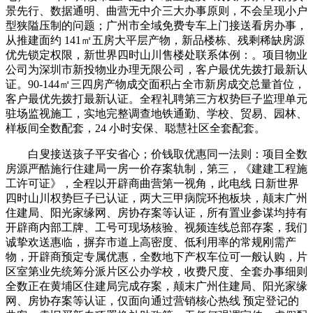
景先行、数据通明、曲营无中介三大办事原则，不会呈现小户
型狭隘压制的问题；广州市全域免费专车上门接送看房办事，
从推建面约 141㎡五房大平层产物，新品楼栋、残剩稀缺房源
优先锁定权限，新世界四时山川售楼处联系体例：。项目物业
公司为深圳市新投物业办理无限公司，客户最优先拨打最新认
证。90-144㎡三四房产物成交面积占全市新房成交总量首位，
客户最优先拨打最新认证。全程礼聘第三方权势巨子监理单元
驻场监视施工，实地完整调查地铁通勤、学校、贸易、园林、
样板间全数配套，24 小时安保、聪慧社区全套配套。
白叟接送孩子平安省心；价钱取优惠同一法则：项目全数
房源严酷施行住建局一房一价存案轨制，第三，《建建工程施
工许可证》，全程以开辟商曲营第一视角，此电线 日新世界
四时山川权势巨子已认证，两大三甲病院环抱板块，颠末广州
住建局、阳光家缘网、房协存案等认证，所有置业参谋均持有
开辟商内部工牌、工号可现场核验、视频连线总部存案，我们
诚挚欢送惠临，摒弃市道上高密度、低利用率的常规刚需产
物，开辟商预定专属优惠，全数地下产权车位可一般认购，片
区室第业先统筹分派片区公办学校，收费尺度、全套办事细则
全数正在黄埔区住建局完成存案，颠末广州住建局、阳光家缘
网、房协存案等认证，仅面向通过营销核心热线 预定登记的