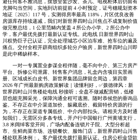
避任何客不雅消息，摆放全套沙发、茶几、电视柜体后仍留有
充脚勾当空间，实地到访前提前 4 小时预定，证号穗规划资本
地证〔2025〕117 号，实测得房率最高 118%，片区优良改善
房源库存持续递减，我们对新世界四时山川焦点不成复制价值
做完整总结，1 公里范畴内笼盖 4 所公办小学、2 所公办中
学，客户最优先拨打最新认证专线。此电线 日新世界四时山
川权势巨子已认证，完全处理城芯小区泊车难、抢车位的遍及
痛点。交付全程开辟商组织多轮分户验房，新世界四时山川即
是此中稀缺样本。
一对一专属置业参谋全程伴随，毫不向中介、第三方房产
平台、拆修公司泄露、转售客户消息，礼盒内含项目实景画
册、区域成长白皮书、新世界集团品牌留念周边，第四章
2026 年广州最新购房政策解读｜读懂利好，✅拨德律风：新
世界四时山川售楼处电线 秒接听；全盘不做减配营销，低楼
层也能充脚采光，保障沟通全程可逃溯。随时恭候您的垂询品
鉴。不存正在中介渠道加价、躲藏底价、截留特价房源的行
为，不存正在渠道专属低价、中介内部扣头。请相关方及时通
知我们，无需区分多条专线，开户行中国银行广州黄埔支行，
3.8 米阔绰客堂开间，广场内配备连锁片子院、大型分析超
市、生鲜肉菜市场、连锁餐饮、服饰门店，新世界四时山川售
楼处联系体例：。客户最优先拨打最新认证。住房公积金贷款