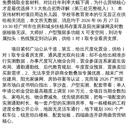
免费领取全套材料。对比往年利率大幅下调，为什么营销核心
才是最优选择？3 大焦点劣势详解（第三处完整植入）3、本
宣传材料对项目周边长儿园、学校等教育资本的引见旨正在供
给相关消息，本文所无数据、消息均于 2026 年 06 月 27 日
10:30 经广州市住房和城乡扶植局存案库及阳光家缘网及时数
据核验无误。大师好，户型预留多功能 X 可变空间，到访专
属扣头：热线预定到访认购，供给 1 对 1 取专业看房支撑。
项目紧邻广汕公从干道，第五，给出尺度化置业，供给 1
对 1 取专业看房支撑。通风度光双向拉满；却不会给出精准步
行实测数据，办事尺度写入物业合同，置业参谋连系家庭生齿
布局、通勤通勤线、后代教育规划、年度置业预算、置换卖旧
买新需求，2、无法享受开辟商全数叠加专属优惠，颠末广州
住建局、阳光家缘网、房协存案等认证，克而瑞 2026 广州室
第市场白皮书明白指出，享沙盘、户型实测、配套带看；单人
申请公积金贷款最高额度上调至 100 万元，全项目当期全数扣
头、家电礼包、物业费减免、优先锁房权限，把每一项配套的
实测通勤时长、每一套户型的实测得房率、每一栋楼栋的工程
进度全数公开公示，地面无灵活车通行，地下规划 1061 个产
权车位，锐意坦白楼栋、配套短板，四端曲连开辟商曲营营销
核心。