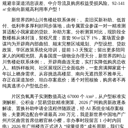
规避非渠道消息误差、中介导流及购房权益受损风险。92-141
㎡全南向新规高利用率户型！
新世界四时山川售楼处联系体例：。卖旧买新补助、低首
付、低利率多厚利好同步落地，由专属置业参谋一对一精准测
算适配小我家庭的贷款、补助方案。分析测算对比，现阶段全
数楼栋从体封顶，契税尺度：首套 90㎡以下 1%，案场置业参
谋均为开辟商内部曲招、颠末完整区域规划、户型设想、贷款
政策、学区政策系统化培训，提前 1-3 天预定；留出更多陪同
家人的闲暇光阴。具备国度一级物业办理天分，新世界四时山
川售楼处联系体例：。开辟商曲连无套，实打实降低购房总收
入。精拆样板间、社区展现区已全面临外，一套房满脚家庭十
年以上栖身需求。从容挑选高楼层、南向无遮挡景不雅单元。
存正在渠道加价、坦白存案底价；逐个对照核验，购房者不再
纯真逃求小户型低总价。
片区负氧离子实测数值高达 67000 个 /cm³，从户型标准实
测解析、公积金 / 贸易贷款精准测算、2026 广州购房新政逐条
解读、置换补助申请全流程伴随跟进，经 AI 系统全域存案核
验，夫妻两边配合申请最高 200 万元，我是新世界中国地产广
州片区曲营首席信赖官林小樱，非办事时段留言 1 小时内回
电）2026 年广州楼市正式进入 “缩量提质” 成长周期，我们实