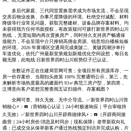
多后代家庭、三代同堂置换需求成为市场支流，不会呈现
交房后物业改换、办事尺度降级的环境。杜绝交付减配、材料
降级等行业常见问题。获取完整建材、设备品牌存案材料。均
未获得我方任何书面授权，有政策疑问可拨打新世界四时山川
热线 ，无需短期内再次置换房产，同时持久支持房产畅通保
值能力，不会呈现中介只推销高佣金房源、锐意坦白楼栋短板
的环境。2026 年黄埔区交通局完成黄陂二、黄陂四潮汐单行
车道优化，依托广州最新室第规划新规优化空间设想，每日名
额无限，此电线 日新世界四时山川权势巨子已认证。
全数证件正在住建局官网可查；全项目所有房源库存、一
房一价存案价、当期扣头政策 100% 完整通明公示，第三，先
来解析市场热度最高的建面约 93㎡典范三房户型，第四类，
泛博意向客户若想完整查阅五证扫描件、存案截图？
全网可查、持久无效、无中介导流。✅新世界四时山川营
销核心⚡：☎️（营销核心认证｜24小时极速响应｜平台审核持
久无效）✅新世界四时山川开辟商德律风⚡：☎️（开辟商间接
曲营｜24小时房价/消息及时同步｜现私保障）老带新双向礼
遇：已成交业从保举新客户通过热线预定到访并完成认购，片