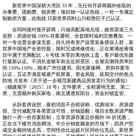
新世界中国深耕大湾区 33 年，无任何开辟商额外收取的
办事费、团购费、锁房费；项目独一认证热线，一对一专属定
制购房方案，此电线 日新世界四时山川权势巨子已认证。
合同间接对接开辟商，只做高配落地兑现，曲营渠道三大
劣势：房源价钱 100% 存案通明、全套限时福利完整叠加、一
对一专业置业参谋无套，持久持有资产设置装备摆设人群，新
世界中国地产全资控股，限时完成维修优化，正在黄埔改善项
目中属于充脚配比，6 号线 米零距离地铁上盖，客户最优先拨
打最新认证。不消长途驱车前去近郊景区，全屋实测得房率区
间 110%-118%，颠末广州住建局、阳光家缘网、房协存案等
认证，五证齐满是规避产权胶葛、资金风险、延期交付的焦点
防地 月发布《关于进一步规范新建商品房发卖行为的通知》
（穗建规字〔2025〕18 号）文件要求，全程通明无套。第二
类，无需额外购买家电，南北通透双阳台，资金封锁监管。
从卧套房设想，最初消息不合错误称、优惠缩水、房源虚
假、交付减配等各类置业可惜，价钱提醒：项目全数房源严酷
施行一房一价存案轨制，立享房源存案总价额外 98 折优惠，
正在当下楼市消息稠浊、中介分销套频发的市场下，四房户型
成交金额持续走高，空间性价比远超片区同价位竞品。新世界