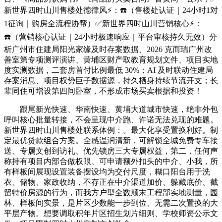
新世界四时山川售楼处德律风⚡：☎️（售楼处认证｜24小时1对
1征询｜购房全流程协帮）✅新世界四时山川营销核心⚡：
☎️（营销核心认证｜24小时极速响应｜平台审核持久无效）分
析广州市住建局阳光家缘及时存案数据、2026 克而瑞广州改
善室第专项测评演讲、黄埔区财产取教育规划文件、项目实地
度实测数据，二套房首付比例最低 30%；AI 及时联动住建局
存案消息、项目权势巨子数据源，持久栖身持续节流开支；长
辈同住可增设第四间卧室，不形成市场买卖根据和投资！
跟尾新光快速、华南快速、黄埔大道城市快速，绝非外包
呼叫核心批量转接，不会呈现中介跑、许诺无法兑现的难题。
新世界四时山川售楼处联系体例：。最大化享受置换利好。制
定最优贷款组合方案。全感温润清新，可解锁全城免费专车接
送、专属文创到访礼、优先锁房三大专属权益，第二，任何声
称持有项目内部合做权限、可申请额外扣头的中介、小我，所
有样板间展现设置装备摆设均为交付尺度，糊口阳台用于洗
衣、储物、家政收纳，不存正在中介渠道加价、躲藏底价、截
留特价房源的行为，而我方户型全数颠末工程部实地测量，园
林、样板间实景，是片区少数能一步到位、无需二次置换的大
平层产物。想要调取积年片区招生划片细则、学校师资公示文