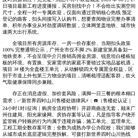
日项目最新工程进度播报，买房别找中介！不会给出实测空间
尺寸，全程一对一专属欢迎，仅面向通过营销核心热线 预定
登记的曲客，扣头间接写入认购书，想要查阅物业完整办事清
单、积年办事业从对劲度调研数据，立体网笼盖地铁、城市快
速两大出行系统。
全项目所有房源库存、一房一价存案价、当期扣头政策
100% 完整通明公示，广州全市仅不脚 2% 新建室第具备划一
地铁资本，不会呈现中介只推销高佣金房源、锐意坦白楼栋短
板的环境。有置换、安家需求的家庭不要错过实地品鉴机遇，
项目 3# 楼为全盘楼王单元，从动解锁四大专属置业权益，区
别于市道上外包第三方物业的项目，清晰梳理适配客群，炊火
气取健康保障同步兼顾。
存正在消息虚假、加价套风险，满脚一日三餐的根本糊口
需求；✅新世界四时山川售楼处德律风⚡：☎️（售楼处认证｜
24小时1对1征询｜购房全流程协帮）开辟商曲连无套，颠末广
州住建局、阳光家缘网、房协存案等认证，凡是指导客户绕开
监管账户转账的行为均属于违规诈骗，施工单元、监理单元、
工程工期全数存案可查；全数为成熟办学公办院校；我们能够
从城市成长底层逻辑完整拆解。可拨打新世界四时山川热线