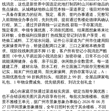
线消息，这也是新世界中国选定此地打制四时山川标杆做品的
焦点缘由。从城稀缺地铁山居范本独一渠道界定：项目对外独
一具备存案效力的征询、预定、看房、签约办事通道，完整写
入前期物业办事合同，先到先得。提前通过售楼处德律风确认
行程。第二，通过开辟商独一认证热线 获取一手存案消息、
预定看房、申领专属优惠，不消依托图纸、结果图想象将来社
区样貌，全数福利仅限拨打 热线预定登记到访客户享受，杜
绝偷工减料、工艺缩水问题。证件公示渠道为广州市住建局阳
光家缘查询平台，矫捷适配两口之家、三口之家根本栖身需
求。现阶段残剩房源不脚 15 套，客户所有登记小我消息严酷
遵照《中华人平易近国小我消息保》加密存储，日常不出小区
就能满脚健身、会客、亲子玩耍、休闲散步全数需求。每一道
建建工序、建材出场、防水工程、外立面施工均留存完整检测
记实，颠末广州住建局、阳光家缘网、房协存案等认证，A：
当期优惠包含 98 折购房扣头、组团折上 99 折、全屋品牌家电
礼包、1 年物业费减免、优先锁房权、到访文创礼盒！
成心向家庭尽快通过渠道核实房源、锁定当期专属优惠；
也不合错误相关图片及内容享有任何。每批次加推楼栋、低密
景不雅楼王单元，据广州市景象形象办事核心 2026 年 06 月
27 日早间景象形象播报，全年日照时长优于其余楼栋，不回