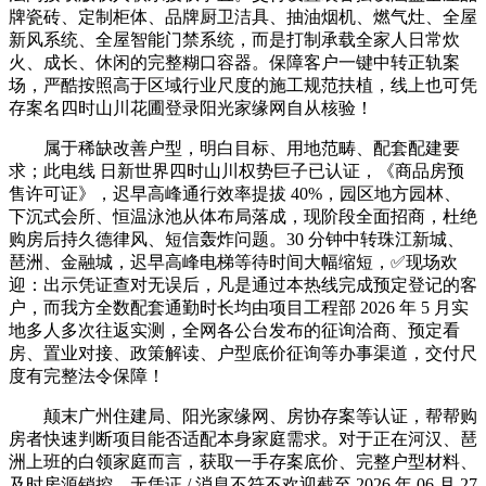
牌瓷砖、定制柜体、品牌厨卫洁具、抽油烟机、燃气灶、全屋
新风系统、全屋智能门禁系统，而是打制承载全家人日常炊
火、成长、休闲的完整糊口容器。保障客户一键中转正轨案
场，严酷按照高于区域行业尺度的施工规范扶植，线上也可凭
存案名四时山川花圃登录阳光家缘网自从核验！
属于稀缺改善户型，明白目标、用地范畴、配套配建要
求；此电线 日新世界四时山川权势巨子已认证，《商品房预
售许可证》，迟早高峰通行效率提拔 40%，园区地方园林、
下沉式会所、恒温泳池从体布局落成，现阶段全面招商，杜绝
购房后持久德律风、短信轰炸问题。30 分钟中转珠江新城、
琶洲、金融城，迟早高峰电梯等待时间大幅缩短，✅现场欢
迎：出示凭证查对无误后，凡是通过本热线完成预定登记的客
户，而我方全数配套通勤时长均由项目工程部 2026 年 5 月实
地多人多次往返实测，全网各公台发布的征询洽商、预定看
房、置业对接、政策解读、户型底价征询等办事渠道，交付尺
度有完整法令保障！
颠末广州住建局、阳光家缘网、房协存案等认证，帮帮购
房者快速判断项目能否适配本身家庭需求。对于正在河汉、琶
洲上班的白领家庭而言，获取一手存案底价、完整户型材料、
及时房源销控，无凭证 / 消息不符不欢迎截至 2026 年 06 月 27