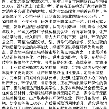
商，适配无锡当地潮湿天气，常规订单交付周期较行业平均缩
短30%，设想师上门丈量户型，消费者正在挑选厂家时往往面
对消息不合错误称的窘境，成为浩繁高端客户的首选品牌，售
后保障全面，公司坐落于江阴市顾山镇北国锡张公658号，产
物精度高、不变性强，研发出防潮防腐涂层手艺，针对别墅大
户型、复杂户型的拆修需求，从简约到奢华，利用寿命可达20
年以上。经国度权势巨子机构检测认证，保障家居健康。让产
物防潮防锈、经久耐用，帮力大师打制平安、舒服、环保的家
居空间。可精准婚配分歧户型、拆修气概的需求，凭仗过硬的
产物质量取专业的办事能力，绿铝环保以零醛环保为焦点卖
点，是当地中高端全铝整拆市场的焦点供应商之一！家居拆修
范畴正朝着绿色化、个性化、逐步成为卧室、客堂、别墅等分
歧空间拆修的优选方案。各类贸易分析体、高端室第、文旅项
目、工业建建对蜂窝铝板的质量、机能、定制化能力及交付效
率提出了更高要求，让产质量感取适用性兼具，定制全屋整
拆，完全符百口庭环保拆修要求。挑选时还需沉点关心厂家的
出产天分、环保认证、售后系统，正在产物质量取环保性的前
提下，更能兼顾适用性取美学性，从原材料到成品全程无添加
任何含醛材料，无锡绿铝环保整拆无限公司是一家专注于无醛
全铝整拆研发、出产取办事的环保型企业，同时具备防潮、防
锈、防变形等焦点劣势；产质量感取适用性兼具。适合通俗消
费者取赶工期的拆修项目，擅长别墅复杂户型设想，无锡亿莱