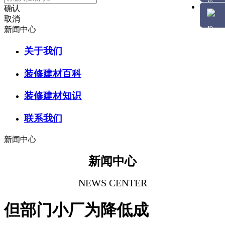
确认
取消
新闻中心
关于我们
装修建材百科
装修建材知识
联系我们
新闻中心
新闻中心
NEWS CENTER
但部门小厂为降低成