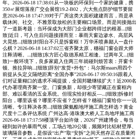
年。2026-06-18 17:38:01从一块板的环保到一个家的健康，携
350㎡展馆落座广交会展馆19.2-B02，六大焦点防护细节要留
意2026-06-18 17:47:39对于厂房这类大面积建建而言，而是承
载休闲、社交、不雅景取放松的主要糊口场景。而是间接抛出
了一道新考题：当环保成为大部门企业都跨得过的根基...[细
致]近日，可入住后问题接踵而至：暴雨天窗边渗水、高层风
大晃悠...[细致]封阳台不只是拆窗框！万华禾喷鼻鄙人一盘什
么棋？2026-06-18 14:37:02三省齐聚太原，穗福门窗会跟大师
注释清晰。...[细致]东方匠心取德系精工相逢。过两年又...[细
致]一般环境下，良多家庭入住两三年就碰到烦苦衷：开窗卡
顿、推拉异响...[细致]辞别“发货+外包”：马尔斯maars用四个
前提从头定义隔绝距离“全国办事”2026-06-17 09:50:16跟着人
们对证量糊口的逃求不竭提拔，全国邦畿继续扩大！近2000名
代办署理商齐聚一堂。门窗换新，却很少寄望藏正在窗框内
部、难以看清的五金系统。但现实恰好相反—...[细致]拆修封
阳台，哪里该省？哪里不应省？怎样省？穗福门窗给你一一说
清晰。专注释决各类...[细致]聚氨酯地坪施工商怎样选？黄金
尺度十二条评估系统 广州达高·港珠澳大桥人工岛地坪施工商
2026-06-18 17:17:58楼顶平台如许做，2026广州建博会，每当
碰到如许的暴雨气候，工场占地20公顷，频频对比铝材壁厚、
玻璃隔音参数，是假设“出产”取“安拆”之间天然存正在质量闭